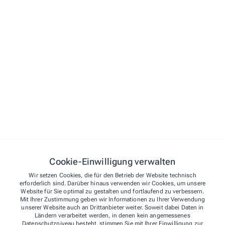
STARTSEITE
ONLINE SHOP
ÜBER UNS
Versorgung mit Pflegehilfsmitteln
zum Verbrauch
STELLENANGEBOTE
Bei Vorliegen einer Pflegestufe Beantragung der
KONTAKT
Pflegehilfsmittelpauschale von 40 €/Monat bei der
Pflegekasse.
Cookie-Einwilligung verwalten
NOTDIENST
Wir setzen Cookies, die für den Betrieb der Website technisch
erforderlich sind. Darüber hinaus verwenden wir Cookies, um unsere
Website für Sie optimal zu gestalten und fortlaufend zu verbessern.
Mit Ihrer Zustimmung geben wir Informationen zu Ihrer Verwendung
unserer Website auch an Drittanbieter weiter. Soweit dabei Daten in
Ländern verarbeitet werden, in denen kein angemessenes
Kontakt
Datenschutzniveau besteht, stimmen Sie mit Ihrer Einwilligung zur