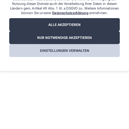
Kur-Apotheke
Nutzung dieser Dienste auch der Verarbeitung Ihrer Daten in diesen
Ländern gem. Artikel 49 Abs. 1 lit. a DSGVO zu. Weitere Informationen
können Sie unserer
Datenschutzerklärung
entnehmen.
Theodor-Leutwein-Str. 4
,
69429
Waldbrunn-Strümpfelbrunn
Telefon/WhatsApp: 06274/2 61
ALLE AKZEPTIEREN
Fax: 06274/53 42
info@kur-apotheke-waldbrunn.de
NUR NOTWENDIGE AKZEPTIEREN
Über uns
Informationen
EINSTELLUNGEN VERWALTEN
Waldbrunner Buergerbrief
Impressum
Unsere Leistungen – Wir sind für Sie da
Datenschutz
Unsere Geschichte – Bürgerbrief 2021
AGB
Elektronisches Rezept (E-Rezept)
Cookies
Kontakt
Barrierefreiheitserklärung
Wir legen großen Wert auf den Schutz Ihrer persönlichen
Daten und garantieren die sichere Übertragung durch eine SSL-
Verschlüsselung.