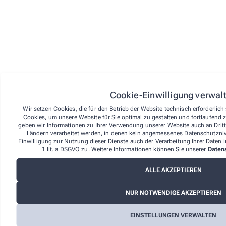
eindeutigen Erklärung (z.B. Brief, Telefax oder E-Mail)
über Ihren Entschluss, diesen Vertrag zu widerrufen,
informieren. Sie können das beigefügte Muster-
Widerrufsformular verwenden, das jedoch nicht
vorgeschrieben ist. Sie können Ihr Widerrufsrecht auch
online unter über den Widerrufsbutton im Footer auf der
Website ausüben. Wenn Sie diese Online-Funktion
nutzen, übermitteln wir Ihnen auf einem dauerhaften
Datenträger (z. B. durch eine E-Mail) unverzüglich eine
Eingangsbestätigung mit Informationen zum Inhalt der
Cookie-Einwilligung verwal
Widerrufserklärung sowie dem Datum und der Uhrzeit
ihres Eingangs.
Wir setzen Cookies, die für den Betrieb der Website technisch erforderlic
Cookies, um unsere Website für Sie optimal zu gestalten und fortlaufend 
Zur Wahrung der Widerrufsfrist reicht es aus, dass Sie
geben wir Informationen zu Ihrer Verwendung unserer Website auch an Dritta
die Mitteilung über die Ausübung des Widerrufsrechts
Ländern verarbeitet werden, in denen kein angemessenes Datenschutznive
vor Ablauf der Widerrufsfrist absenden.
Einwilligung zur Nutzung dieser Dienste auch der Verarbeitung Ihrer Daten i
1 lit. a DSGVO zu. Weitere Informationen können Sie unserer
Daten
Folgen des Widerrufs
Wenn Sie diesen Vertrag widerrufen, haben wir Ihnen
ALLE AKZEPTIEREN
alle Zahlungen, die wir von Ihnen erhalten haben,
einschließlich der Lieferkosten (mit Ausnahme der
NUR NOTWENDIGE AKZEPTIEREN
zusätzlichen Kosten, die sich daraus ergeben, dass Sie
eine andere Art der Lieferung, als die von uns
angebotene, günstigste Standardlieferung gewählt
EINSTELLUNGEN VERWALTEN
haben), unverzüglich und spätestens binnen vierzehn