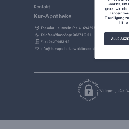
Cookies, um u
Kontakt
geben wir Infor
Ländern ver
Kur-Apotheke
Einwilligung zu
1 lit.
Theodor-Leutwein-Str. 4
,
69429
Waldbrunn-Strümpfe
Telefon/WhatsApp: 06274/2 61
ALLE AKZ
Fax: 06274/53 42
info@kur-apotheke-waldbrunn.de
Wir legen großen W