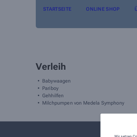
STARTSEITE
ONLINE SHOP
Verleih
Babywaagen
Pariboy
Gehhilfen
Milchpumpen von Medela Symphony
Wir setzen Co