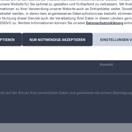
nsere Website für Sie optimal zu gestalten und fortlaufend zu verbessern. Mit Ih
Über uns
mationen zu Ihrer Verwendung unserer Website auch an Drittanbieter weiter. Sowei
arbeitet werden, in denen kein angemessenes Datenschutzniveau besteht, stimmen S
Waldbrunner Buerg
r Nutzung dieser Dienste auch der Verarbeitung Ihrer Daten in diesen Ländern gem.
 a DSGVO zu. Weitere Informationen können Sie unserer
Datenschutzerklärung
entn
Unsere Leistungen –
lbrunn
da
EPTIEREN
NUR NOTWENDIGE AKZEPTIEREN
EINSTELLUNGEN 
Unsere Geschichte 
2021
Elektronisches Rez
Kontakt
ert auf den Schutz Ihrer persönlichen Daten und garantieren die sichere Übertragun